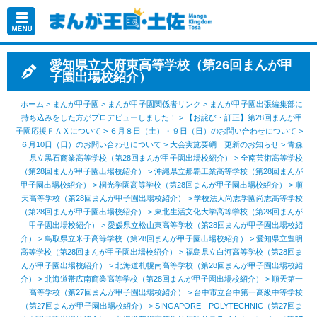
愛知県立大府東高等学校（第26回まんが甲
子園出場校紹介）
ホーム
>
まんが甲子園
>
まんが甲子園関係者リンク
>
まんが甲子園出張編集部に
持ち込みをした方がプロデビューしました！
>
【お詫び・訂正】第28回まんが甲
子園応援ＦＡＸについて
>
６月８日（土）・９日（日）のお問い合わせについて
>
６月10日（日）のお問い合わせについて
>
大会実施要綱 更新のお知らせ
>
青森
県立黒石商業高等学校（第28回まんが甲子園出場校紹介）
>
全南芸術高等学校
（第28回まんが甲子園出場校紹介）
>
沖縄県立那覇工業高等学校（第28回まんが
甲子園出場校紹介）
>
桐光学園高等学校（第28回まんが甲子園出場校紹介）
>
順
天高等学校（第28回まんが甲子園出場校紹介）
>
学校法人尚志学園尚志高等学校
（第28回まんが甲子園出場校紹介）
>
東北生活文化大学高等学校（第28回まんが
甲子園出場校紹介）
>
愛媛県立松山東高等学校（第28回まんが甲子園出場校紹
介）
>
鳥取県立米子高等学校（第28回まんが甲子園出場校紹介）
>
愛知県立豊明
高等学校（第28回まんが甲子園出場校紹介）
>
福島県立白河高等学校（第28回ま
んが甲子園出場校紹介）
>
北海道札幌南高等学校（第28回まんが甲子園出場校紹
介）
>
北海道帯広南商業高等学校（第28回まんが甲子園出場校紹介）
>
順天第一
高等学校（第27回まんが甲子園出場校紹介）
>
台中市立台中第一高級中等学校
（第27回まんが甲子園出場校紹介）
>
SINGAPORE POLYTECHNIC（第27回ま