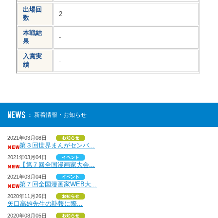
出場回
2
数
本戦結
-
果
入賞実
-
績
新着情報・お知らせ
2021年03月08日
第３回世界まんがセンバ...
2021年03月04日
【第７回全国漫画家大会...
2021年03月04日
第７回全国漫画家WEB大...
2020年11月26日
矢口高雄先生の訃報に際...
2020年08月05日