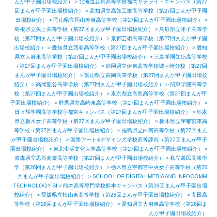
んが甲子園出場校紹介）
>
北海道芸術高等学校福岡サテライトキャンパス（第27
回まんが甲子園出場校紹介）
>
高知県立高知工業高等学校（第27回まんが甲子園
出場校紹介）
>
岡山県立岡山芳泉高等学校（第27回まんが甲子園出場校紹介）
>
島根県立矢上高等学校（第27回まんが甲子園出場校紹介）
>
鳥取県立米子高等学
校（第27回まんが甲子園出場校紹介）
>
京都芸術高等学校（第27回まんが甲子園
出場校紹介）
>
愛知県立西春高等学校（第27回まんが甲子園出場校紹介）
>
愛知
県立大府東高等学校（第27回まんが甲子園出場校紹介）
>
三島学園知徳高等学校
（第27回まんが甲子園出場校紹介）
>
静岡県立伊東高等学校城ヶ崎分校（第27回
まんが甲子園出場校紹介）
>
富山県立高岡高等学校（第27回まんが甲子園出場校
紹介）
>
高岡龍谷高等学校（第27回まんが甲子園出場校紹介）
>
関東学院高等学
校（第27回まんが甲子園出場校紹介）
>
東京都立高島高等学校（第27回まんが甲
子園出場校紹介）
>
群馬県立高崎東高等学校（第27回まんが甲子園出場校紹介）
>
日々輝学園高等学校宇都宮キャンパス（第27回まんが甲子園出場校紹介）
>
栃木
県立栃木女子高等学校（第27回まんが甲子園出場校紹介）
>
栃木県立宇都宮東高
等学校（第27回まんが甲子園出場校紹介）
>
福島県立白河高等学校（第27回まん
が甲子園出場校紹介）
>
国際アート&デザイン大学校高等課程（第27回まんが甲子
園出場校紹介）
>
東北生活文化大学高等学校（第27回まんが甲子園出場校紹介）
>
青森県立黒石商業高等学校（第27回まんが甲子園出場校紹介）
>
私立義民高級中
学（第26回まんが甲子園出場校紹介）
>
栃木県立宇都宮中央女子高等学校（第26
回まんが甲子園出場校紹介）
>
SCHOOL OF DIGITAL MEDIA AND INFOCOMM
TECHNOLOGY SI
>
熊本高等専門学校熊本キャンパス（第26回まんが甲子園出場
校紹介）
>
愛媛県立松山東高等学校（第26回まんが甲子園出場校紹介）
>
高田高
等学校（第26回まんが甲子園出場校紹介）
> 愛知県立大府東高等学校（第26回ま
んが甲子園出場校紹介）