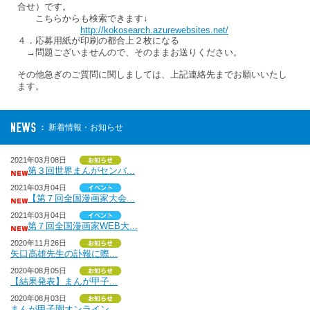
合せ）です。
こちらからも検索できます↓
http://kokosearch.azurewebsites.net/
４．応募用紙が印刷の都合上２枚になる
→問題ございませんので、そのままお送りください。
その他急ぎのご質問に関しましては、上記連絡先までお願いいたし
ます。
新着情報・お知らせ
2021年03月08日
第３回世界まんがセンバ...
2021年03月04日
【第７回全国漫画家大会...
2021年03月04日
第７回全国漫画家WEB大...
2020年11月26日
矢口高雄先生の訃報に際...
2020年08月05日
【結果発表】まんが甲子...
2020年08月03日
まんが甲子園オンライン...