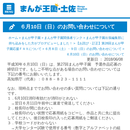
６月10日（日）のお問い合わせについて
ホーム
>
まんが甲子園
>
まんが甲子園関係者リンク
>
まんが甲子園出張編集部に
持ち込みをした方がプロデビューしました！
>
【お詫び・訂正】第28回まんが甲
子園応援ＦＡＸについて
>
６月８日（土）・９日（日）のお問い合わせについて
>
６月10日（日）のお問い合わせについて
更新日 ： 2018/06/08
平成30年６月10日（日）は、第27回まんが甲子園 予選作品応募の
締切日です。もしご不明な点がある場合のお問い合わせについては
下記の番号にお願いいたします。
高知県庁（代表）：０８８－８２３－１１１１
なお、現時点まででお問い合わせの多い質問については下記の通り
です。
１．6月10日消印有効だが消印がとれない
→翌日６月11日午前中に速達で発送してください
２．校長印が間に合わない
→校長印のない状態で応募用紙をコピーし、作品と共に先に提出
してください。後日校長印の入った応募用紙をご郵送ください。
３．学校コードがわからない
→大学センター試験で使用する番号（数字とアルファベットの組