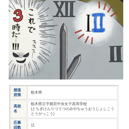
都道
栃木県
府県
栃木県立宇都宮中央女子高等学校
高校
(とちぎけんりつうつのみやちゅうおうじょしこう
名
とうがっこう)
応募
11
回数