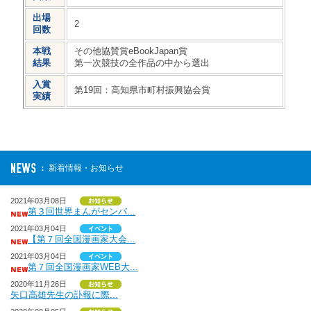
出場
2
回数
本戦
その他協賛賞eBookJapan賞
結果
第一次競技の全作品の中から選出
入賞
第19回：高知県市町村振興協会賞
実績
新着情報・お知らせ
2021年03月08日
第３回世界まんがセンバ...
2021年03月04日
【第７回全国漫画家大会...
2021年03月04日
第７回全国漫画家WEB大...
2020年11月26日
矢口高雄先生の訃報に際...