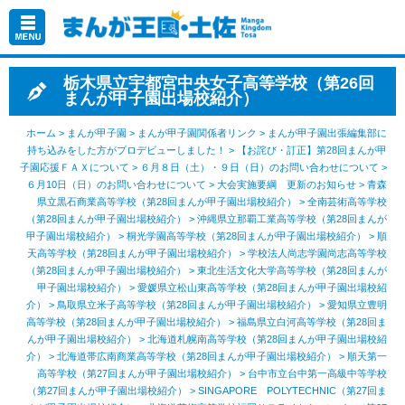
栃木県立宇都宮中央女子高等学校（第26回
まんが甲子園出場校紹介）
ホーム
>
まんが甲子園
>
まんが甲子園関係者リンク
>
まんが甲子園出張編集部に
持ち込みをした方がプロデビューしました！
>
【お詫び・訂正】第28回まんが甲
子園応援ＦＡＸについて
>
６月８日（土）・９日（日）のお問い合わせについて
>
６月10日（日）のお問い合わせについて
>
大会実施要綱 更新のお知らせ
>
青森
県立黒石商業高等学校（第28回まんが甲子園出場校紹介）
>
全南芸術高等学校
（第28回まんが甲子園出場校紹介）
>
沖縄県立那覇工業高等学校（第28回まんが
甲子園出場校紹介）
>
桐光学園高等学校（第28回まんが甲子園出場校紹介）
>
順
天高等学校（第28回まんが甲子園出場校紹介）
>
学校法人尚志学園尚志高等学校
（第28回まんが甲子園出場校紹介）
>
東北生活文化大学高等学校（第28回まんが
甲子園出場校紹介）
>
愛媛県立松山東高等学校（第28回まんが甲子園出場校紹
介）
>
鳥取県立米子高等学校（第28回まんが甲子園出場校紹介）
>
愛知県立豊明
高等学校（第28回まんが甲子園出場校紹介）
>
福島県立白河高等学校（第28回ま
んが甲子園出場校紹介）
>
北海道札幌南高等学校（第28回まんが甲子園出場校紹
介）
>
北海道帯広南商業高等学校（第28回まんが甲子園出場校紹介）
>
順天第一
高等学校（第27回まんが甲子園出場校紹介）
>
台中市立台中第一高級中等学校
（第27回まんが甲子園出場校紹介）
>
SINGAPORE POLYTECHNIC（第27回ま