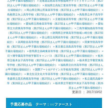
んが甲子園出場校紹介）
>
北海道芸術高等学校福岡サテライトキャンパス（第27
回まんが甲子園出場校紹介）
>
高知県立高知工業高等学校（第27回まんが甲子園
出場校紹介）
>
岡山県立岡山芳泉高等学校（第27回まんが甲子園出場校紹介）
>
島根県立矢上高等学校（第27回まんが甲子園出場校紹介）
>
鳥取県立米子高等学
校（第27回まんが甲子園出場校紹介）
>
京都芸術高等学校（第27回まんが甲子園
出場校紹介）
>
愛知県立西春高等学校（第27回まんが甲子園出場校紹介）
>
愛知
県立大府東高等学校（第27回まんが甲子園出場校紹介）
>
三島学園知徳高等学校
（第27回まんが甲子園出場校紹介）
>
静岡県立伊東高等学校城ヶ崎分校（第27回
まんが甲子園出場校紹介）
>
富山県立高岡高等学校（第27回まんが甲子園出場校
紹介）
>
高岡龍谷高等学校（第27回まんが甲子園出場校紹介）
>
関東学院高等学
校（第27回まんが甲子園出場校紹介）
>
東京都立高島高等学校（第27回まんが甲
子園出場校紹介）
>
群馬県立高崎東高等学校（第27回まんが甲子園出場校紹介）
>
日々輝学園高等学校宇都宮キャンパス（第27回まんが甲子園出場校紹介）
>
栃木
県立栃木女子高等学校（第27回まんが甲子園出場校紹介）
>
栃木県立宇都宮東高
等学校（第27回まんが甲子園出場校紹介）
>
福島県立白河高等学校（第27回まん
が甲子園出場校紹介）
>
国際アート&デザイン大学校高等課程（第27回まんが甲子
園出場校紹介）
>
東北生活文化大学高等学校（第27回まんが甲子園出場校紹介）
>
青森県立黒石商業高等学校（第27回まんが甲子園出場校紹介）
>
私立義民高級中
学（第26回まんが甲子園出場校紹介）
> 栃木県立宇都宮中央女子高等学校（第26
回まんが甲子園出場校紹介）
更新日 ： 2017/10/02
予選応募作品 テーマ：○○ファースト