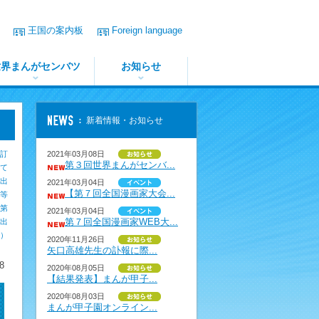
王国の案内板
Foreign language
世界まんがセンバツ
お知らせ
新着情報・お知らせ
訂
2021年03月08日
第３回世界まんがセンバ...
いて
園出
2021年03月04日
【第７回全国漫画家大会...
等
第
2021年03月04日
第７回全国漫画家WEB大...
園出
介）
2020年11月26日
矢口高雄先生の訃報に際...
8
2020年08月05日
【結果発表】まんが甲子...
2020年08月03日
まんが甲子園オンライン...