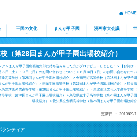
HOME
ち
王国の文化
まんが甲子園
漫画家大会議
校（第28回まんが甲子園出場校紹介）
ンク
>
まんが甲子園出張編集部に持ち込みをした方がプロデビューしました！
>
【お詫び・
月８日（土）・９日（日）のお問い合わせについて
>
６月10日（日）のお問い合わせにつ
商業高等学校（第28回まんが甲子園出場校紹介）
>
全南芸術高等学校（第28回まんが甲子
まんが甲子園出場校紹介）
>
桐光学園高等学校（第28回まんが甲子園出場校紹介）
>
順天高
人尚志学園尚志高等学校（第28回まんが甲子園出場校紹介）
>
東北生活文化大学高等学校（
高等学校（第28回まんが甲子園出場校紹介）
>
鳥取県立米子高等学校（第28回まんが甲子
場校紹介）
> 愛知県立豊明高等学校（第28回まんが甲子園出場校紹
更新日 ： 2019/09/1
ボランティア