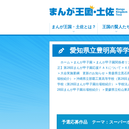
まんが王国・土佐とは？
王国の賢人た
愛知県立豊明高等学
ホーム
>
まんが甲子園
>
まんが甲子園関係者リ
正】第28回まんが甲子園応援ＦＡＸについて
>
６
>
大会実施要綱 更新のお知らせ
>
青森県立黒石
場校紹介）
>
沖縄県立那覇工業高等学校（第28回
学校（第28回まんが甲子園出場校紹介）
>
学校法
28回まんが甲子園出場校紹介）
>
愛媛県立松山東
予選応募作品 テーマ：スーパー