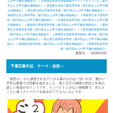
んが甲子園出場校紹介）
>
北海道芸術高等学校福岡サテライトキャンパス（第27
回まんが甲子園出場校紹介）
>
高知県立高知工業高等学校（第27回まんが甲子園
出場校紹介）
>
岡山県立岡山芳泉高等学校（第27回まんが甲子園出場校紹介）
>
島根県立矢上高等学校（第27回まんが甲子園出場校紹介）
>
鳥取県立米子高等学
校（第27回まんが甲子園出場校紹介）
>
京都芸術高等学校（第27回まんが甲子園
出場校紹介）
>
愛知県立西春高等学校（第27回まんが甲子園出場校紹介）
>
愛知
県立大府東高等学校（第27回まんが甲子園出場校紹介）
>
三島学園知徳高等学校
（第27回まんが甲子園出場校紹介）
>
静岡県立伊東高等学校城ヶ崎分校（第27回
まんが甲子園出場校紹介）
>
富山県立高岡高等学校（第27回まんが甲子園出場校
紹介）
>
高岡龍谷高等学校（第27回まんが甲子園出場校紹介）
> 関東学院高等学
校（第27回まんが甲子園出場校紹介）
更新日 ： 2019/02/05
予選応募作品 テーマ：仮想○○
「仮想○○」から連想されるデジタル風のものは一切いれず、暖かい
平和な家庭での悲劇を描きました。母と父子の感情の対比と中央の
寂しい食器がポイントです。インパクトと少ない情報量で、見た人
ごとに違うストーリーを組み立ててもらいたいです。