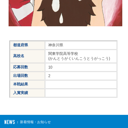
都道府県
神奈川県
関東学院高等学校
高校名
(かんとうがくいんこうとうがっこう)
応募回数
10
出場回数
2
本戦結果
入賞実績
新着情報・お知らせ