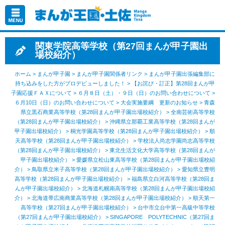
関東学院高等学校（第27回まんが甲子園出
場校紹介）
ホーム
>
まんが甲子園
>
まんが甲子園関係者リンク
>
まんが甲子園出張編集部に
持ち込みをした方がプロデビューしました！
>
【お詫び・訂正】第28回まんが甲
子園応援ＦＡＸについて
>
６月８日（土）・９日（日）のお問い合わせについて
>
６月10日（日）のお問い合わせについて
>
大会実施要綱 更新のお知らせ
>
青森
県立黒石商業高等学校（第28回まんが甲子園出場校紹介）
>
全南芸術高等学校
（第28回まんが甲子園出場校紹介）
>
沖縄県立那覇工業高等学校（第28回まんが
甲子園出場校紹介）
>
桐光学園高等学校（第28回まんが甲子園出場校紹介）
>
順
天高等学校（第28回まんが甲子園出場校紹介）
>
学校法人尚志学園尚志高等学校
（第28回まんが甲子園出場校紹介）
>
東北生活文化大学高等学校（第28回まんが
甲子園出場校紹介）
>
愛媛県立松山東高等学校（第28回まんが甲子園出場校紹
介）
>
鳥取県立米子高等学校（第28回まんが甲子園出場校紹介）
>
愛知県立豊明
高等学校（第28回まんが甲子園出場校紹介）
>
福島県立白河高等学校（第28回ま
んが甲子園出場校紹介）
>
北海道札幌南高等学校（第28回まんが甲子園出場校紹
介）
>
北海道帯広南商業高等学校（第28回まんが甲子園出場校紹介）
>
順天第一
高等学校（第27回まんが甲子園出場校紹介）
>
台中市立台中第一高級中等学校
（第27回まんが甲子園出場校紹介）
>
SINGAPORE POLYTECHNIC（第27回ま