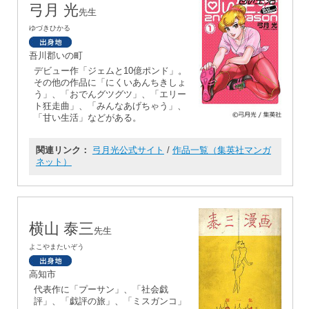
弓月 光
先生
ゆづきひかる
吾川郡いの町
デビュー作「ジェムと10億ポンド」。
その他の作品に「にくいあんちきしょ
う」、「おでんグツグツ」、「エリー
ト狂走曲」、「みんなあげちゃう」、
「甘い生活」などがある。
関連リンク：
弓月光公式サイト
/
作品一覧（集英社マンガ
ネット）
横山 泰三
先生
よこやまたいぞう
高知市
代表作に「プーサン」、「社会戯
評」、「戯評の旅」、「ミスガンコ」