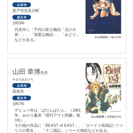
室戸市吉良川町
1953年
代表作に「千代の富士物語「北の大
将」」、「旭鷲山物語」、「みどり」
などがある。
山田 章博
先生
やまだあきひろ
高知市
1957年
デビュー作は「ぱだんぱだん」（1981
年、みのり書房『増刊アウト阿蘭』第
3号）。
その他の作品に「BEAST of EAST」、「ロードス島戦記−ファ
リスの聖女」、「十二国記」シリーズ挿絵などがある。