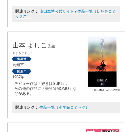
関連リンク：
山田章博公式サイト
/
作品一覧（幻冬舎コミ
ックス）
山本 よしこ
先生
やまもとよしこ
高知市
1967年
デビュー作は「好きはSUKI」。
その他の作品に「美容師MOMO」な
どがある。
関連リンク：
作品一覧（小学館コミック）