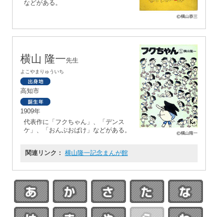
などがある。
横山 隆一
先生
よこやまりゅういち
高知市
1909年
代表作に「フクちゃん」、「デンス
ケ」、「おんぶおばけ」などがある。
関連リンク：
横山隆一記念まんが館