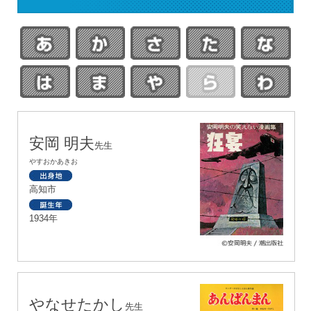
安岡 明夫
先生
やすおかあきお
高知市
1934年
やなせたかし
先生