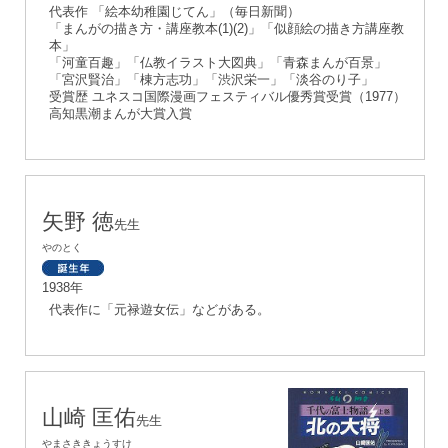
代表作 「絵本幼稚園じてん」（毎日新聞）
「まんがの描き方・講座教本(1)(2)」「似顔絵の描き方講座教
本」
「河童百趣」「仏教イラスト大図典」「青森まんが百景」
「宮沢賢治」「棟方志功」「渋沢栄一」「淡谷のり子」
受賞歴 ユネスコ国際漫画フェスティバル優秀賞受賞（1977）
高知黒潮まんが大賞入賞
矢野 徳
先生
やのとく
1938年
代表作に「元禄遊女伝」などがある。
山崎 匡佑
先生
やまさききょうすけ