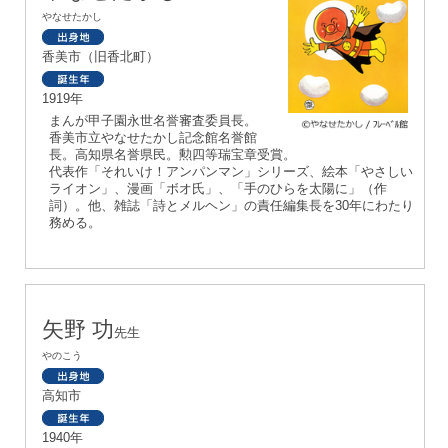
やなせたかし
香美市（旧香北町）
1919年
まんが甲子園永世名誉審査委員長。
香美市立やなせたかし記念館名誉館
長。高知県名誉県民。勲四等瑞宝章受賞。
代表作「それいけ！アンパンマン」シリーズ、絵本「やさしい
ライオン」、漫画「ボオ氏」、「手のひらを太陽に」（作
詞）。他、雑誌「詩とメルヘン」の責任編集長を30年にわたり
務める。
矢野 功
先生
やのこう
高知市
1940年