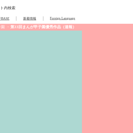
ト内検索
Foreign Language
BASE
新着情報
子園
第33回まんが甲子園優秀作品（速報）