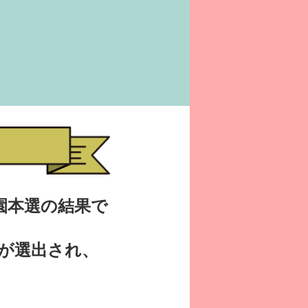
園本選の結果で
品が選出され、