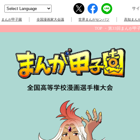
サイ
まんが甲子園
全国漫画家大会議
世界まんがセンバツ
高知まんが
TOP
第33回まんが甲