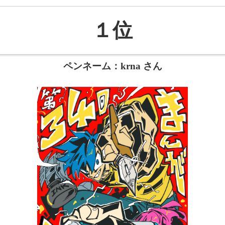
１位
ペンネーム：krna さん