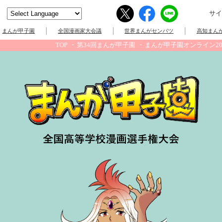
サイ
まんが甲子園
全国漫画家大会議
世界まんがセンバツ
高知まんが
TOP
第34回まんが甲子園
まんが甲子園オンライン20