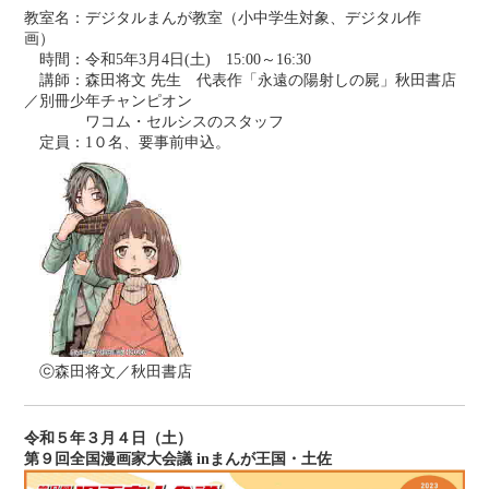
教室名：デジタルまんが教室（小中学生対象、デジタル作
画）
時間：令和5年3月4日(土) 15:00～16:30
講師：森田将文 先生 代表作「永遠の陽射しの屍」秋田書店
／別冊少年チャンピオン
ワコム・セルシスのスタッフ
定員：1０名、要事前申込。
ⓒ森田将文／秋田書店
令和５年３月４日（土）
第９回全国漫画家大会議 inまんが王国・土佐