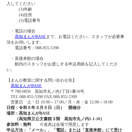
入してください
(3)年齢
(4)住所
(5)電話番号
・電話の場合
高知まんがBASE
まで、お電話ください。スタッフが必要事
項をお伺いします。
電話番号：088-855-5390
・直接来館の場合
館内のスタッフがお渡しする申込用紙を記入してくださ
い。
【まんが教室に関する問い合わせ先】
高知まんがBASE
〒780-0850 高知市丸ノ内1丁目1番10号
TEL 088-855-5390 FAX 088-855-5399
営業日 土・日 10:00～17:00／月・水・金 12:00～18:00
日程：令和５年３月５日（日） 開催分
場所：高知まんがBASE
（高知県立公文書館３階 高知市丸ノ内1-1-10）
参加料：無料
※道具は会場で用意します
申込方法：
「メール」、「電話」または「直接来館」にて受け