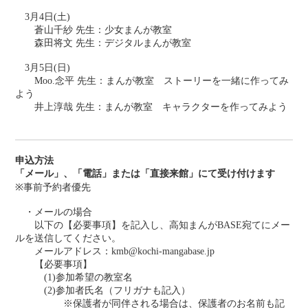
3月4日(土)
蒼山千紗 先生：少女まんが教室
森田将文 先生：デジタルまんが教室
3月5日(日)
Moo.念平 先生：まんが教室 ストーリーを一緒に作ってみ
よう
井上淳哉 先生：まんが教室 キャラクターを作ってみよう
申込方法
「メール」、「電話」または「直接来館」にて受け付けます　
※事前予約者優先
・メールの場合
以下の【必要事項】を記入し、高知まんがBASE宛てにメー
ルを送信してください。
メールアドレス：kmb@kochi-mangabase.jp
【必要事項】
(1)参加希望の教室名
(2)参加者氏名（フリガナも記入）
※保護者が同伴される場合は、保護者のお名前も記