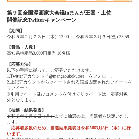
第９回全国漫画家大会議inまんが王国・土佐
開催記念Twiiterキャンペーン
【期間】
令和５年２月２３日（木）12:00 ～ 令和５年３月３日(金) 23:59
【賞品・人数】
高知県特産品3,000円相当 10名様
【応募方法】
以下の手順に従って、ご応募いただけます。
1.Twitterアカウント「@mangaoukokutosa」をフォロー。
2.上記アカウントからツイートされる該当固定されたツイートを
リツイート。
※引用ツイート及びコメントを付けてリツイートは、応募対象
外となります。
【抽選・結果発表】
令和５年３月６日（月）
までに抽選の上、当選者を決定いたし
ます。
応募者多数のため、当選結果発表は令和5年3月8日（水）に行
います。