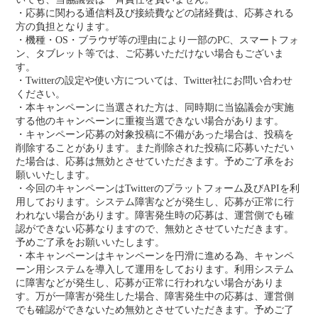
・応募に関わる通信料及び接続費などの諸経費は、応募される
方の負担となります。
・機種・OS・ブラウザ等の理由により一部のPC、スマートフォ
ン、タブレット等では、ご応募いただけない場合もございま
す。
・Twitterの設定や使い方については、Twitter社にお問い合わせ
ください。
・本キャンペーンに当選された方は、同時期に当協議会が実施
する他のキャンペーンに重複当選できない場合があります。
・キャンペーン応募の対象投稿に不備があった場合は、投稿を
削除することがあります。また削除された投稿に応募いただい
た場合は、応募は無効とさせていただきます。予めご了承をお
願いいたします。
・今回のキャンペーンはTwitterのプラットフォーム及びAPIを利
用しております。システム障害などが発生し、応募が正常に行
われない場合があります。障害発生時の応募は、運営側でも確
認ができない応募なりますので、無効とさせていただきます。
予めご了承をお願いいたします。
・本キャンペーンはキャンペーンを円滑に進める為、キャンペ
ーン用システムを導入して運用をしております。利用システム
に障害などが発生し、応募が正常に行われない場合がありま
す。万が一障害が発生した場合、障害発生中の応募は、運営側
でも確認ができないため無効とさせていただきます。予めご了