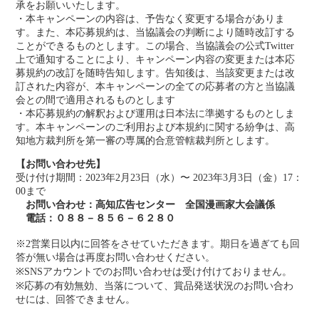
承をお願いいたします。
・本キャンペーンの内容は、予告なく変更する場合がありま
す。また、本応募規約は、当協議会の判断により随時改訂する
ことができるものとします。この場合、当協議会の公式Twitter
上で通知することにより、キャンペーン内容の変更または本応
募規約の改訂を随時告知します。告知後は、当該変更または改
訂された内容が、本キャンペーンの全ての応募者の方と当協議
会との間で適用されるものとします
・本応募規約の解釈および運用は日本法に準拠するものとしま
す。本キャンペーンのご利用および本規約に関する紛争は、高
知地方裁判所を第一審の専属的合意管轄裁判所とします。
【お問い合わせ先】
受け付け期間：2023年2月23日（水）〜 2023年3月3日（金）17：
00まで
お問い合わせ：高知広告センター 全国漫画家大会議係
電話：０８８－８５６－６２８０
※2営業日以内に回答をさせていただきます。期日を過ぎても回
答が無い場合は再度お問い合わせください。
※SNSアカウントでのお問い合わせは受け付けておりません。
※応募の有効無効、当落について、賞品発送状況のお問い合わ
せには、回答できません。