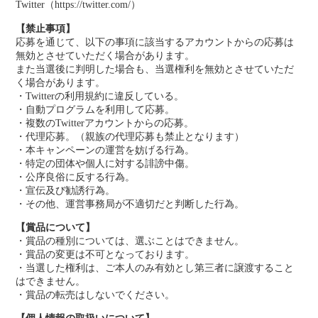
Twitter（https://twitter.com/）
【禁止事項】
応募を通じて、以下の事項に該当するアカウントからの応募は
無効とさせていただく場合があります。
また当選後に判明した場合も、当選権利を無効とさせていただ
く場合があります。
・Twitterの利用規約に違反している。
・自動プログラムを利用して応募。
・複数のTwitterアカウントからの応募。
・代理応募。（親族の代理応募も禁止となります）
・本キャンペーンの運営を妨げる行為。
・特定の団体や個人に対する誹謗中傷。
・公序良俗に反する行為。
・宣伝及び勧誘行為。
・その他、運営事務局が不適切だと判断した行為。
【賞品について】
・賞品の種別については、選ぶことはできません。
・賞品の変更は不可となっております。
・当選した権利は、ご本人のみ有効とし第三者に譲渡すること
はできません。
・賞品の転売はしないでください。