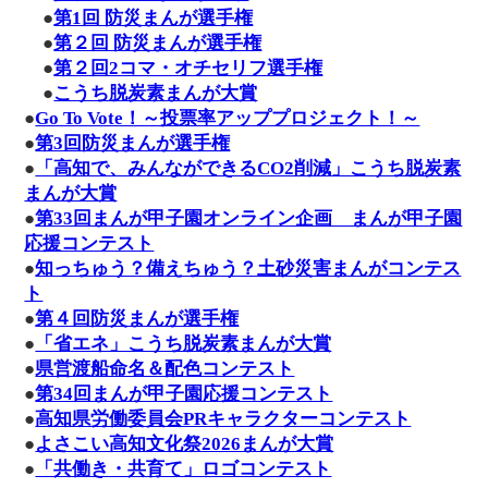
●
第1回 防災まんが選手権
●
第２回 防災まんが選手権
●
第２回2コマ・オチセリフ選手権
●
こうち脱炭素まんが大賞
●
Go To Vote！～投票率アッププロジェクト！～
●
第3回防災まんが選手権
●
「高知で、みんなができるCO2削減」こうち脱炭素
まんが大賞
●
第33回まんが甲子園オンライン企画 まんが甲子園
応援コンテスト
●
知っちゅう？備えちゅう？土砂災害まんがコンテス
ト
●
第４回防災まんが選手権
●
「省エネ」こうち脱炭素まんが大賞
●
県営渡船命名＆配色コンテスト
●
第34回まんが甲子園応援コンテスト
●
高知県労働委員会PRキャラクターコンテスト
●
よさこい高知文化祭2026まんが大賞
●
「共働き・共育て」ロゴコンテスト