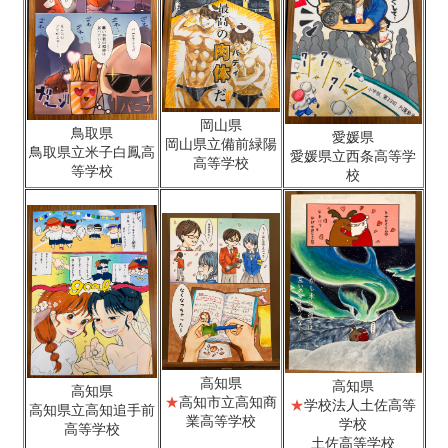
岡山県
鳥取県
愛媛県
岡山県立備前緑陽
鳥取県立米子白鳳高
愛媛県立西条高等学
高等学校
等学校
校
高知県
高知県
高知県
★
高知市立高知商
★
学校法人土佐高等
高知県立高知追手前
業高等学校
学校
高等学校
土佐高等学校