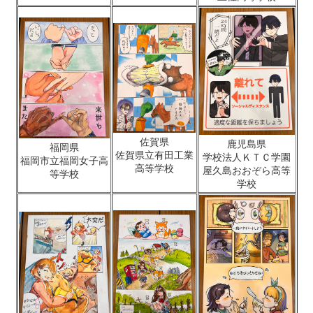
佐賀県
鹿児島県
福岡県
佐賀県立有田工業
学校法人ＫＴＣ学園
福岡市立福岡女子高
高等学校
屋久島おおぞら高等
等学校
学校