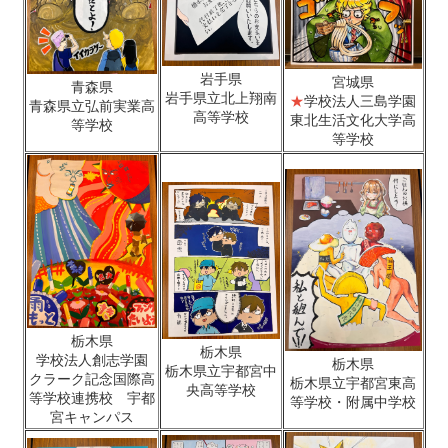
岩手県
宮城県
青森県
岩手県立北上翔南
★
学校法人三島学園
​​​​​​青森県立弘前実業高
高等学校
東北生活文化大学高
等学校
等学校
栃木県
栃木県
学校法人創志学園
栃木県
栃木県立宇都宮中
クラーク記念国際高
栃木県立宇都宮東高
央高等学校
等学校連携校 宇都
等学校・附属中学校
宮キャンパス