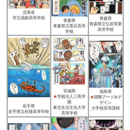
北海道
市立函館高等学校
青森県
青森県
青森県立弘前実業
青森県立黒石高等
高等学校
学校
宮城県
福島県
★
学校法人三島学
★
国際アート&デ
園
ザイン
岩手県
東北生活文化大学
大学校高等課程
岩手県立杜陵高等学校
高等学校