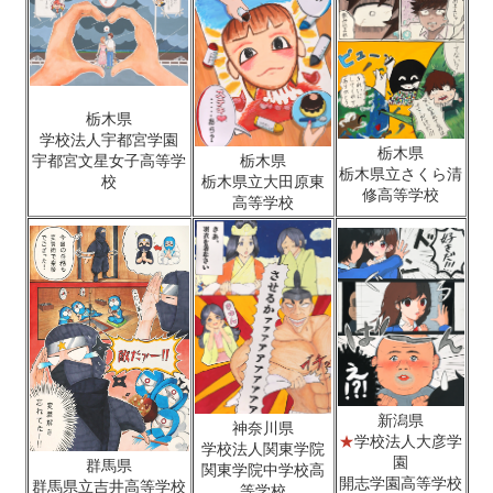
栃木県
学校法人宇都宮学園
栃木県
宇都宮文星女子高等学
栃木県
栃木県立さくら清
校
栃木県立大田原東
修高等学校
高等学校
新潟県
神奈川県
★
学校法人大彦学
学校法人関東学院
園
群馬県
関東学院中学校高
開志学園高等学校
群馬県立吉井高等学校
等学校