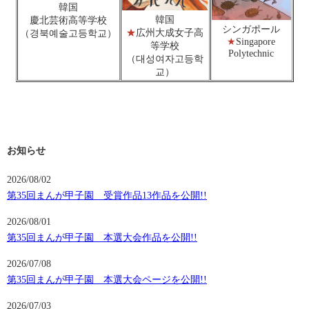
韓国
韓国
慶北芸術高等学校
シンガポール
★
広州大成女子高
（경북예술고등학교）
★
Singapore
等学校
Polytechnic
（대성여자고등학
교）
お知らせ
2026/08/02
第35回まんが甲子園 受賞作品13作品を公開!!
2026/08/01
第35回まんが甲子園 本選大会作品を公開!!
2026/07/08
第35回まんが甲子園 本選大会ページを公開!!
2026/07/03