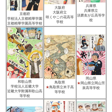
兵庫県
大阪府
兵庫県立
大阪府立
京都府
須磨友が丘高等学
咲くやこの花高等
学校法人京都精華学園
校
学校
京都精華学園高等学校
岡山県
和歌山県
鳥取県
★
岡山県立岡山芳
学校法人近畿大学
★
鳥取県立米子高
泉高等学校
近畿大学附属和歌山高
等学校
等学校