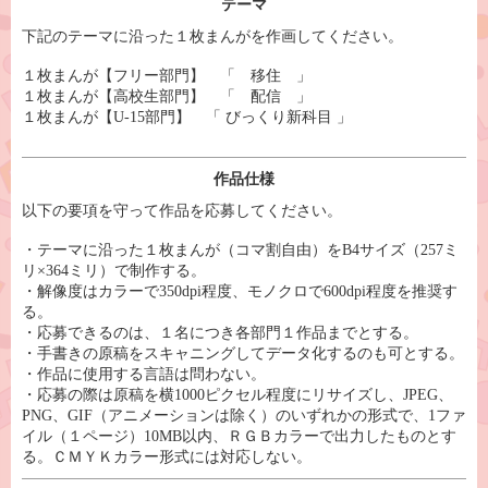
テーマ
下記のテーマに沿った１枚まんがを作画してください。
１枚まんが【フリー部門】 「 移住 」
１枚まんが【高校生部門】 「 配信 」
１枚まんが【U-15部門】 「 びっくり新科目 」
作品仕様
以下の要項を守って作品を応募してください。
・テーマに沿った１枚まんが（コマ割自由）をB4サイズ（257ミ
リ×364ミリ）で制作する。
・解像度はカラーで350dpi程度、モノクロで600dpi程度を推奨す
る。
・応募できるのは、１名につき各部門１作品までとする。
・手書きの原稿をスキャニングしてデータ化するのも可とする。
・作品に使用する言語は問わない。
・応募の際は原稿を横1000ピクセル程度にリサイズし、JPEG、
PNG、GIF（アニメーションは除く）のいずれかの形式で、1ファ
イル（１ページ）10MB以内、ＲＧＢカラーで出力したものとす
る。ＣＭＹＫカラー形式には対応しない。