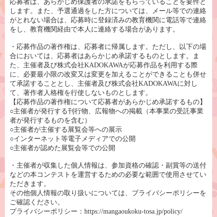
応募者は、あらかじめ保護者の承諾をもらっていることを要件と
します。また、予選通過をした方については、メール等での連絡
がとれない場合は、応募時に登録済みの教育機関に電話等で連絡
をし、教育機関経由で本人に連絡する場合があります。
・応募作品の著作権は、応募者に帰属します。ただし、以下の場
合においては、応募者はあらかじめ承諾するものとします。ま
た、主催者及び株式会社KADOKAWAが応募作品を利用する際
に、必要最小限の改変又は変更を加えることができることも併せ
て承諾することとし、主催者及び株式会社KADOKAWAに対し
て、著作者人格権を行使しないものとします。
【応募作品の著作権について応募者があらかじめ承諾するもの】
○主催者が発行する刊行物、広報物への掲載（本事業の受託事業
者が発行するものを含む）
○主催者が主催する展覧会等への展示
○インターネット等電子メディアでの公開
○主催者が認めた展覧会等での公開
・主催者が収集した個人情報は、参加資格の確認・副賞等の送付
などの本コンテストを運営するための必要な範囲で使用させてい
ただきます。
その他個人情報の取り扱いについては、プライバシーポリシーを
ご確認ください。
プライバシーポリシー：
https://mangaoukoku-tosa.jp/policy/