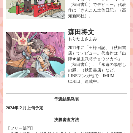
（秋⽥書店）でデビュー。代表
作は「きんこん⼟佐⽇記」（⾼
知新聞社）。
森⽥将⽂
もりたまさふみ
2011年に「王様⽇記」（秋⽥書
店）でデビュー。代表作は「出
陣★昆⾍武将チョウソカベ」
（秋⽥書店）、「永遠の陽射し
の屍」（秋⽥書店）など。
LINEマンガ他で「IMUM
COELI」連載中。
予選結果発表
2024年２月上旬予定
決勝審査方法
【フリー部門】