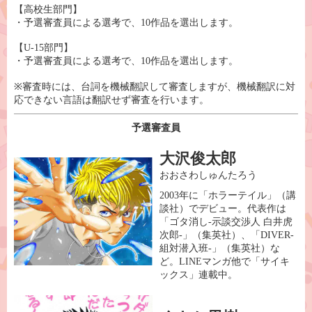
【高校生部門】
・予選審査員による選考で、10作品を選出します。
【U-15部門】
・予選審査員による選考で、10作品を選出します。
※審査時には、台詞を機械翻訳して審査しますが、機械翻訳に対
応できない言語は翻訳せず審査を行います。
予選審査員
⼤沢俊太郎
おおさわしゅんたろう
2003年に「ホラーテイル」（講
談社）でデビュー。代表作は
「ゴタ消し-⽰談交渉⼈ ⽩井⻁
次郎-」（集英社）、「DIVER-
組対潜⼊班-」（集英社）な
ど。LINEマンガ他で「サイキ
ックス」連載中。