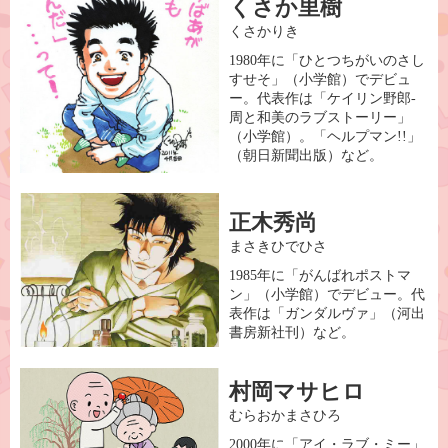
くさか⾥樹
くさかりき
1980年に「ひとつちがいのさし
すせそ」（⼩学館）でデビュ
ー。代表作は「ケイリン野郎-
周と和美のラブストーリー」
（⼩学館）。「ヘルプマン!!」
（朝⽇新聞出版）など。
正⽊秀尚
まさきひでひさ
1985年に「がんばれポストマ
ン」（⼩学館）でデビュー。代
表作は「ガンダルヴァ」（河出
書房新社刊）など。
村岡マサヒロ
むらおかまさひろ
2000年に「アイ・ラブ・ミー」