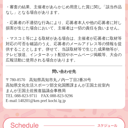
・審査の結果、主催者があらかじめ用意した賞に関し「該当作品
なし」となる場合があります。
・応募者の不適切な行為により、応募者本人や他の応募者に対し
損害が生じた場合において、主催者は一切の責任を負いません。
・マスコミ等による取材がある場合は、主催者が応募者に取材等
対応の可否を確認のうえ、応募者のメールアドレス等の情報を提
供することとします。併せて、当該取材等で生じた成果物等が、
テレビ放送、インターネット配信やホームページ掲載等、大会の
広報活動に使用される場合があります。
問い合わせ先
〒780-8570 高知県高知市丸ノ内一丁目2番20号
高知県文化生活スポーツ部文化国際課まんが王国土佐室内
まんが王国土佐推進協議会事務局
TEL:088-823-9711 FAX:088-823-9296
E-mail:140201@ken.pref.kochi.lg.jp