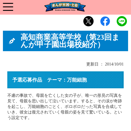
高知商業高等学校（第23回ま
んが甲子園出場校紹介）
更新日 ： 2014/10/01
予選応募作品 テーマ：万能細胞
不慮の事故で、母親を亡くした女の子が、唯一の形見の写真を
見て、母親を思い出して泣いています。すると、その涙が奇跡
を起こし、万能細胞のごとく、ボロボロだった写真を合成して
いき、彼女は復元されていく母親の姿を見て驚いている。とい
う設定です。