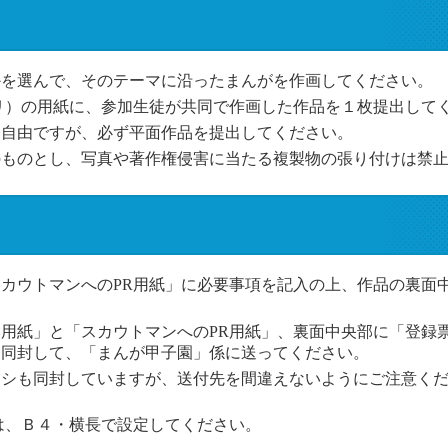
かを選んで、そのテーマに沿ったまんがを作画してください。
4ミリ）の用紙に、参加生徒が共同で作画した作品を１枚提出して
は自由ですが、必ず平面作品を提出してください。
のものとし、写真や著作権侵害に当たる複製物の張り付けは禁
カウトマンへのPR用紙」に必要事項を記入の上、作品の裏面
用紙」と「スカウトマンへのPR用紙」、裏面中央部に「登録
を同封して、「まんが甲子園」係に送ってください。
ラシも同封していますが、送付先を間違えないようにご注意く
Ｂ４・横長で設定してください。