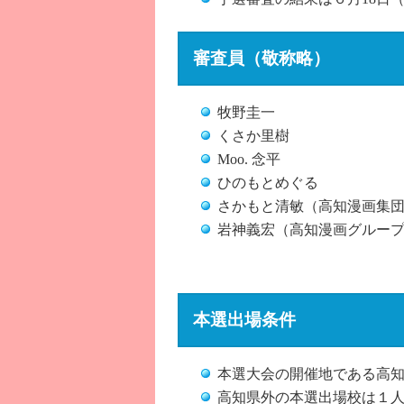
審査員（敬称略）
牧野圭一
くさか里樹
Moo. 念平
ひのもとめぐる
さかもと清敏（高知漫画集
岩神義宏（高知漫画グルー
本選出場条件
本選大会の開催地である高
高知県外の本選出場校は１