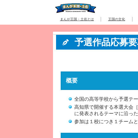
まんが王国・土佐とは
王国の文化
予選作品応募要
概要
全国の高等学校から予選テー
高知県で開催する本選大会［
に発表されるテーマに沿っ
参加は１校につき１チーム