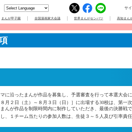
サイ
まんが甲子園
全国漫画家大会議
世界まんがセンバツ
高知まんが
項
マに沿ったまんが作品を募集し、予選審査を行って本選大会に
８月２日（土）～８月３日（日）］に出場する30校は、第一
たまんが作品を制限時間内に制作していただき、最後の決勝戦
とし、１チーム当たりの参加人数は、生徒３～５人及び引率責