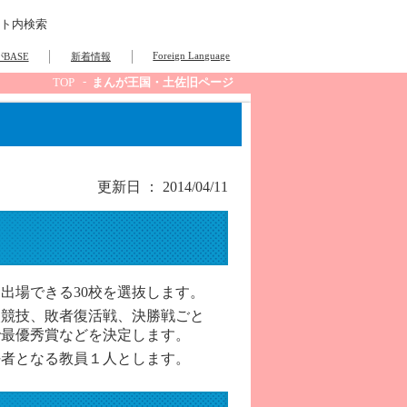
ト内検索
Foreign Language
BASE
新着情報
TOP
まんが王国・土佐旧ページ
更新日 ： 2014/04/11
出場できる30校を選抜します。
次競技、敗者復活戦、決勝戦ごと
で最優秀賞などを決定します。
任者となる教員１人とします。