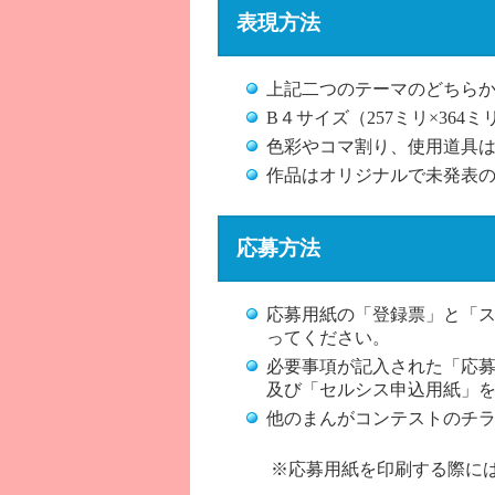
表現方法
上記二つのテーマのどちら
B４サイズ（257ミリ×36
色彩やコマ割り、使用道具
作品はオリジナルで未発表
応募方法
応募用紙の「登録票」と「ス
ってください。
必要事項が記入された「応募
及び「セルシス申込用紙」
他のまんがコンテストのチ
※応募用紙を印刷する際には、