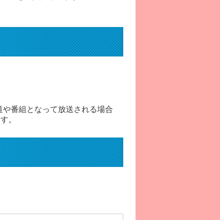
。
。
道や番組となって放送される場合
ます。