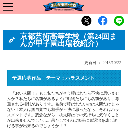
京都芸術高等学校（第24回ま
んが甲子園出場校紹介）
更新日 ： 2015/10/22
予選応募作品 テーマ：ハラスメント
「おい人間！」もし私たちがそう呼ばれたら不快に思いませ
んか？私たちに名前があるように動物たちにも名前があり、尊
重される権利があります。名前で呼ばれたいのは人間だけじゃ
ない！本人は無自覚でも相手が不快に思ったなら、それはハラ
スメントです。残念ながら、桃太郎はその気持ちに気付くこと
が出来ませんでした…。果たして4人は無事に鬼退治を成し遂
げる事が出来るのでしょうか！？