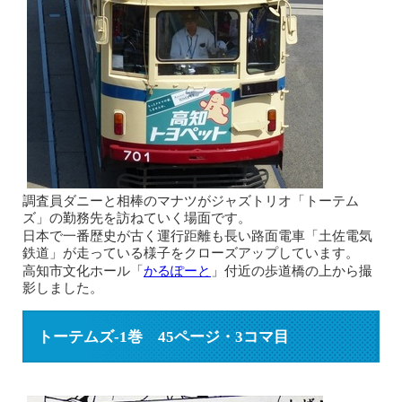
調査員ダニーと相棒のマナツがジャズトリオ「トーテム
ズ」の勤務先を訪ねていく場面です。
日本で一番歴史が古く運行距離も長い路面電車「土佐電気
鉄道」が走っている様子をクローズアップしています。
高知市文化ホール「
かるぽーと
」付近の歩道橋の上から撮
影しました。
トーテムズ-1巻 45ページ・3コマ目