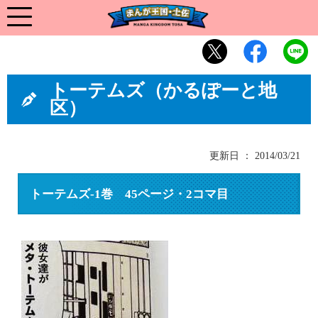
トーテムズ（かるぽーと地
区）
更新日 ： 2014/03/21
トーテムズ-1巻 45ページ・2コマ目