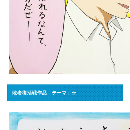
敗者復活戦作品 テーマ：☆