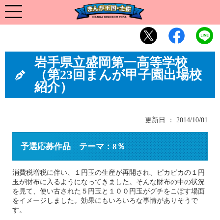
岩手県立盛岡第一高等学校
（第23回まんが甲子園出場校
紹介）
更新日 ： 2014/10/01
予選応募作品 テーマ：8％
消費税増税に伴い、１円玉の生産が再開され、ピカピカの１円
玉が財布に入るようになってきました。そんな財布の中の状況
を見て、使い古された５円玉と１００円玉がグチをこぼす場面
をイメージしました。効果にもいろいろな事情がありそうで
す。