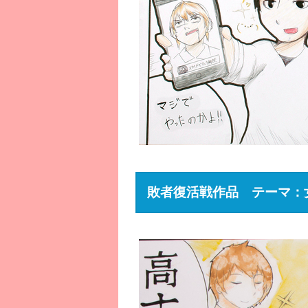
敗者復活戦作品 テーマ：