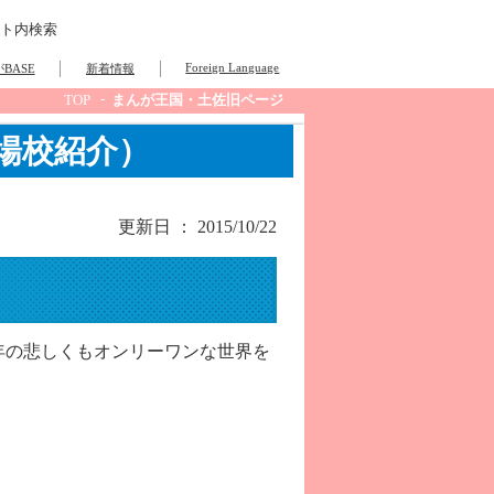
ト内検索
Foreign Language
BASE
新着情報
TOP
まんが王国・土佐旧ページ
場校紹介）
更新日 ： 2015/10/22
年の悲しくもオンリーワンな世界を