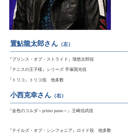
置鮎龍太郎さん
（左）
『プリンス・オブ・ストライド』壇悠次郎役
『テニスの王子様』シリーズ 手塚国光役
『トリコ』トリコ役 他多数
小西克幸さん
（右）
『金色のコルダ～primo passo～』王崎信武役
『テイルズ・オブ・シンフォニア』ロイド役 他多数