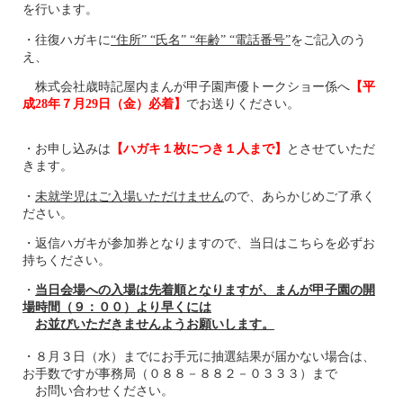
を行います。
・往復ハガキに
“住所” “氏名” “年齢” “電話番号”
をご記入のう
え、
株式会社歳時記屋内まんが甲子園声優トークショー係へ
【平
成28年７月29日（金）必着】
でお送りください。
・お申し込みは
【ハガキ１枚につき１人まで】
とさせていただ
きます。
・
未就学児はご入場いただけません
ので、あらかじめご了承く
ださい。
・返信ハガキが参加券となりますので、当日はこちらを必ずお
持ちください。
・
当日会場への入場は先着順となりますが、まんが甲子園の開
場時間（９：００）より早くには
お並びいただきませんようお願いします。
・８月３日（水）までにお手元に抽選結果が届かない場合は、
お手数ですが事務局（０８８－８８２－０３３３）まで
お問い合わせください。