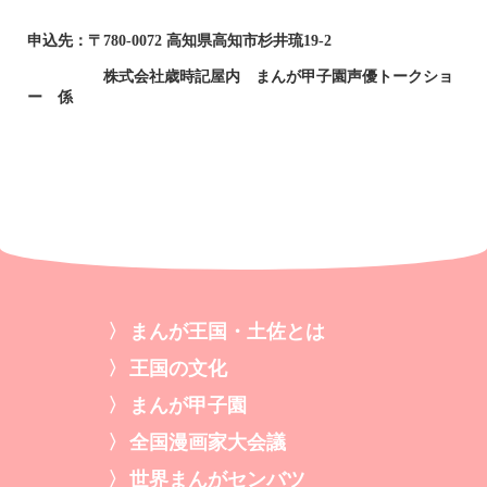
申込先：〒780-0072 高知県高知市杉井琉
19-2
株式会社歳時記屋内 まんが甲子園声優トー
クショ
ー 係
まんが王国・土佐とは
王国の文化
まんが甲子園
全国漫画家大会議
世界まんがセンバツ