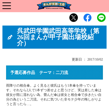
呉武田学園武田高等学校（第
26回まんが甲子園出場校紹
介）
更新日 ： 2017/10/02
予選応募作品 テーマ：二刀流
雨降りの相合傘。よく見ると彼氏はもう1本傘を持っていま
す。それなら2人で1本ずつ差せよと思うけど、実は差した傘は
彼女が雨に濡れない為、畳んだ傘は彼女と相合傘で歩きたい自
分の為という二刀流。それに気づいた非モテ少年の悔しがりよ
うと言ったら…。