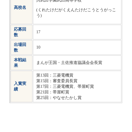
高校名
(くれたけだがくえんたけだこうとうがっこ
う)
応募回
17
数
出場回
10
数
本戦結
まんが王国・土佐推進協議会会長賞
果
第13回：三菱電機賞
第15回：審査委員長賞
入賞実
第17回：三菱電機賞、帯屋町賞
績
第21回：帯屋町賞
第25回：やなせたかし賞