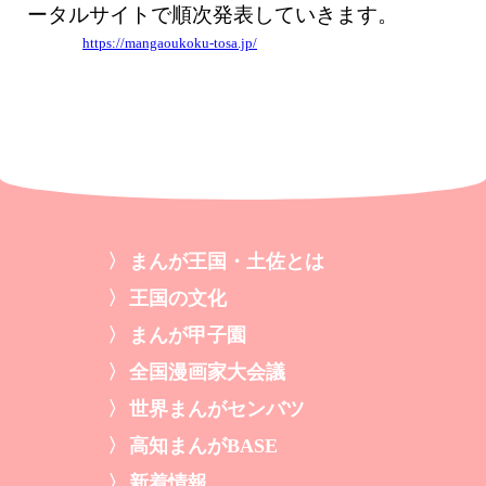
ータルサイトで順次発表していきます。
https://mangaoukoku-tosa.jp/
まんが王国・土佐とは
王国の文化
まんが甲子園
全国漫画家大会議
世界まんがセンバツ
高知まんがBASE
新着情報