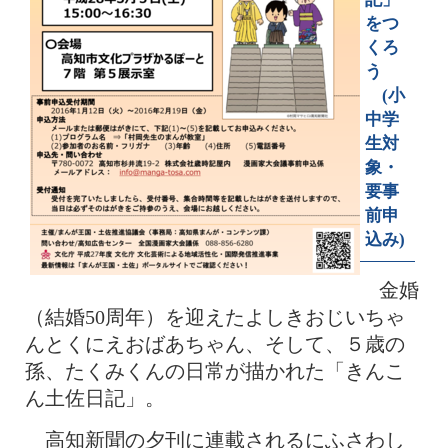
をつ
くろ
う
(小
中学
生対
象・
要事
前申
込み)
金婚
（結婚50周年）を迎えたよしきおじいちゃ
んとくにえおばあちゃん、そして、５歳の
孫、たくみくんの日常が描かれた「きんこ
ん土佐日記」。
高知新聞の夕刊に連載されるにふさわし