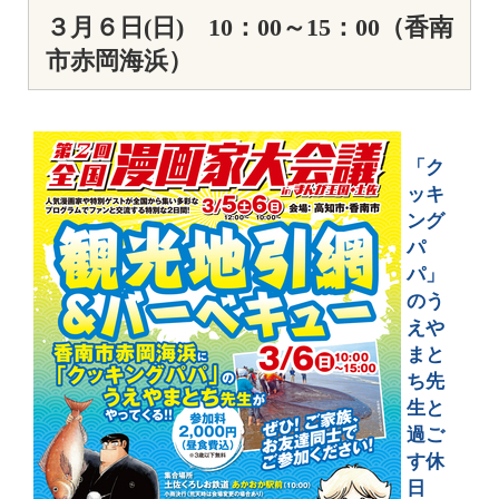
３月６日(日) 10：00～15：00（香南
市赤岡海浜）
「ク
ッキ
ング
パ
パ」
のう
えや
まと
ち先
生と
過ご
す休
日