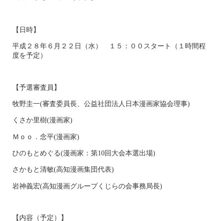
【日時】
平成２８年６月２２日（水） １５：００スタート（１時間程
度を予定）
【予選審査員】
牧野圭一(審査委員長、公益社団法人日本漫画家協会理事)
くさか里樹(漫画家)
Ｍｏｏ．念平(漫画家)
ひのもとめぐる(漫画家：第10回大会本選出場)
さかもと清敏(高知漫画集団代表)
岩神義宏(高知漫画グループくじらの会事務局長)
【内容（予定）】