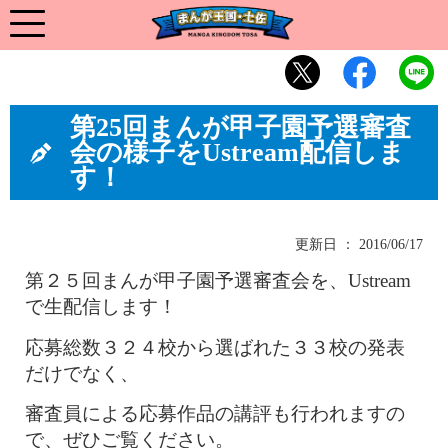
第25回まんが甲子園予選審査
会の様子をUstream配信しま
す！
更新日 ： 2016/06/17
第２５回まんが甲子園予選審査会を、
Ustream
で生配信します！
応募総数３２４校から選ばれた３３校の発表
だけでなく、
審査員による応募作品の講評も行われますの
で、ぜひご覧ください。