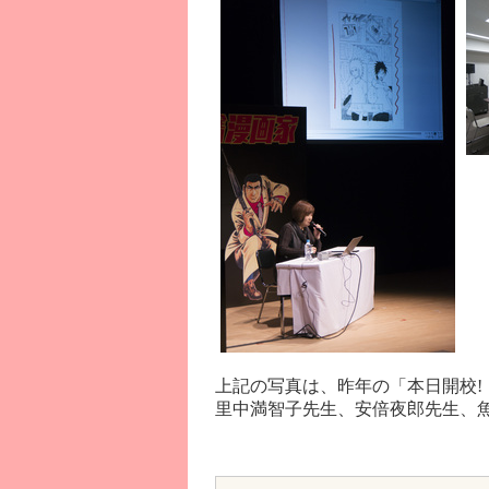
上記の写真は、昨年の「本日開校!
里中満智子先生、安倍夜郎先生、