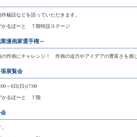
ョー
作秘話などを語っていただきます。
かるぽーと ７階特設ステージ
職業漫画家選手権～
の作画にチャレンジ！ 作画の迫力やアイデアの豊富さを
出張展覧会
0～6日(日)17:00
かるぽーと ７階
手会
す。