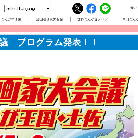
サイ
まんが甲子園
全国漫画家大会議
世界まんがセンバツ
高知まんが
議 プログラム発表！！