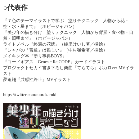
○代表作
『７色のテーマイラストで学ぶ 塗りテクニック 人物から花・
空・水・星まで』（ホビージャパン）
『美少年の描き分け 塗りテクニック 人物から背景・食べ物・自
然・照明まで』（ホビージャパン）
ライトノベル『終焉の花嫁』（綾里けいし著／挿絵）
『シャバの「普通」は難しい』（中村颯希著／挿絵）
メイキング本『塗り事典BOYS』
『コードギアス Genesic Re;CODE』カードイラスト
プロジェクトセカイ書き下ろし楽曲『てらてら』ボカロver MVイラ
スト
夢追翔『共感性終止』MVイラスト
https://twitter.com/murakaruki