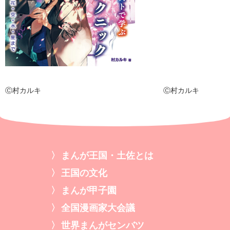
Ⓒ村カルキ Ⓒ村カルキ
まんが王国・土佐とは
王国の文化
まんが甲子園
全国漫画家大会議
世界まんがセンバツ