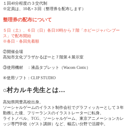
１回40分程度の３交代制
※定員は、10名×３回（整理券を配布します）
整理券の配布について
５日（土）、６日（日）各日10時から７階「ホビージャパンブー
ス」で配布開始
※各日・各回先着順
②開催会場
高知市文化プラザかるぽーと７階第４展示室
③使用機材 ：液晶タブレット（Wacom Cintic）
④使用ソフト：CLIP STUDIO
○村カルキ先生とは…
高知県岡豊高校出身。
ソーシャルゲームのイラスト制作会社でグラフィッカーとして３年
勤務した後、フリーランスのイラストレーターに転身。
ライトノベル、TCG、ソーシャルゲーム、東京アニメーションカレ
ッジ専門学校（ゲスト講師）など、幅広い分野で活躍中。