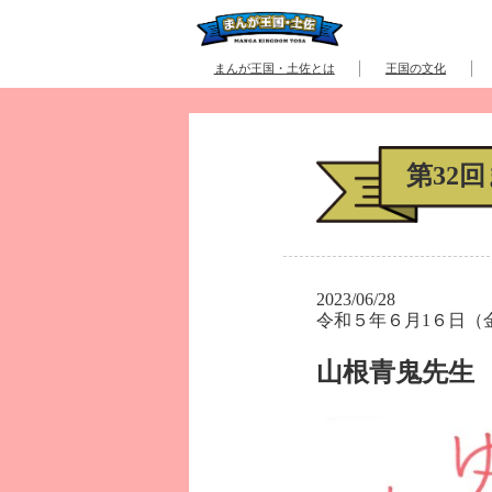
まんが王国・土佐とは
王国の文化
第32
2023/06/28
令和５年６月1６日（
山根青鬼先生