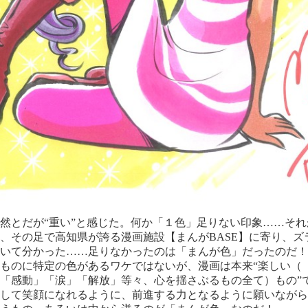
とだが“重い”と感じた。何か「１色」足りない印象……それ
、その足で高知県が誇る漫画施設【まんがBASE】に寄り、ズ
いて分かった……足りなかったのは「まんが色」だったのだ！
ものに特定の色があるワケではないが、漫画は本来“楽しい（
「感動」「涙」「解放」等々、心を揺さぶるもの全て）もの”
して笑顔になれるように、前進する力となるように願いながら