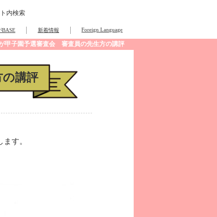
ト内検索
Foreign Language
BASE
新着情報
んが甲子園予選審査会 審査員の先生方の講評
方の講評
します。